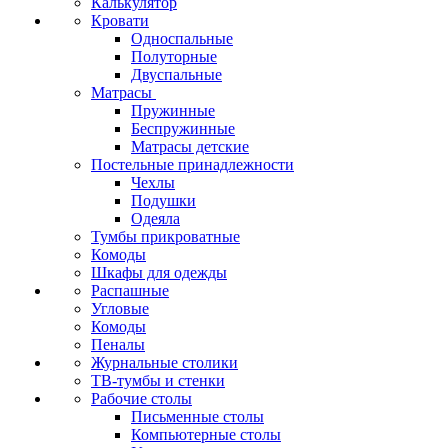
Калькулятор
Кровати
Односпальные
Полуторные
Двуспальные
Матрасы
Пружинные
Беспружинные
Матрасы детские
Постельные принадлежности
Чехлы
Подушки
Одеяла
Тумбы прикроватные
Комоды
Шкафы для одежды
Распашные
Угловые
Комоды
Пеналы
Журнальные столики
ТВ‑тумбы и стенки
Рабочие столы
Письменные столы
Компьютерные столы