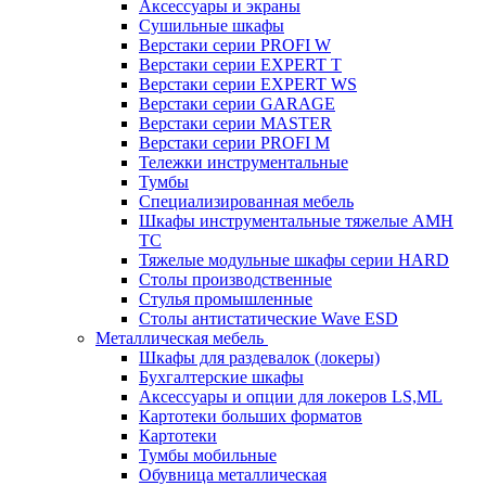
Аксессуары и экраны
Cушильные шкафы
Верстаки серии PROFI W
Верстаки серии EXPERT T
Верстаки серии EXPERT WS
Верстаки серии GARAGE
Верстаки серии MASTER
Верстаки серии PROFI M
Тележки инструментальные
Тумбы
Cпециализированная мебель
Шкафы инструментальные тяжелые AMH
TC
Тяжелые модульные шкафы серии HARD
Столы производственные
Стулья промышленные
Столы антистатические Wave ESD
Металлическая мебель
Шкафы для раздевалок (локеры)
Бухгалтерские шкафы
Аксессуары и опции для локеров LS,ML
Картотеки больших форматов
Картотеки
Тумбы мобильные
Обувница металлическая