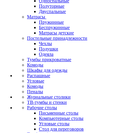
Односпальные
Полуторные
Двуспальные
Матрасы
Пружинные
Беспружинные
Матрасы детские
Постельные принадлежности
Чехлы
Подушки
Одеяла
Тумбы прикроватные
Комоды
Шкафы для одежды
Распашные
Угловые
Комоды
Пеналы
Журнальные столики
ТВ‑тумбы и стенки
Рабочие столы
Письменные столы
Компьютерные столы
Угловые столы
Стол для переговоров