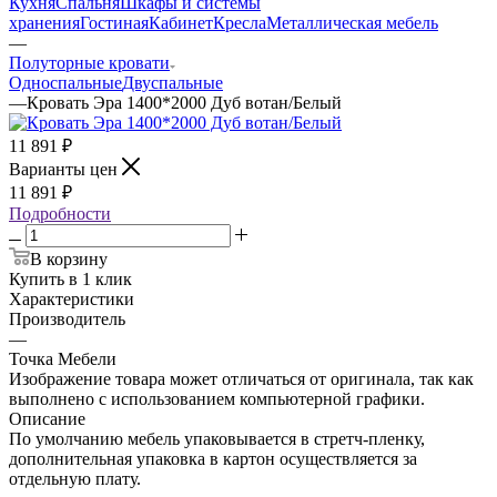
Кухня
Спальня
Шкафы и системы
хранения
Гостиная
Кабинет
Кресла
Металлическая мебель
—
Полуторные кровати
Односпальные
Двуспальные
—
Кровать Эра 1400*2000 Дуб вотан/Белый
11 891
₽
Варианты цен
11 891
₽
Подробности
В корзину
Купить в 1 клик
Характеристики
Производитель
—
Точка Мебели
Изображение товара может отличаться от оригинала, так как
выполнено с использованием компьютерной графики.
Описание
По умолчанию мебель упаковывается в стретч-пленку,
дополнительная упаковка в картон осуществляется за
отдельную плату.