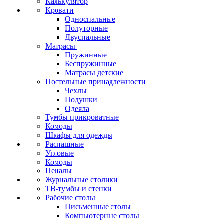
Калькулятор
Кровати
Односпальные
Полуторные
Двуспальные
Матрасы
Пружинные
Беспружинные
Матрасы детские
Постельные принадлежности
Чехлы
Подушки
Одеяла
Тумбы прикроватные
Комоды
Шкафы для одежды
Распашные
Угловые
Комоды
Пеналы
Журнальные столики
ТВ‑тумбы и стенки
Рабочие столы
Письменные столы
Компьютерные столы