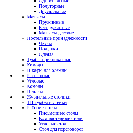
Односпальные
Полуторные
Двуспальные
Матрасы
Пружинные
Беспружинные
Матрасы детские
Постельные принадлежности
Чехлы
Подушки
Одеяла
Тумбы прикроватные
Комоды
Шкафы для одежды
Распашные
Угловые
Комоды
Пеналы
Журнальные столики
ТВ‑тумбы и стенки
Рабочие столы
Письменные столы
Компьютерные столы
Угловые столы
Стол для переговоров