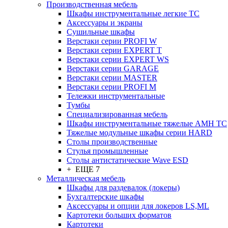
Производственная мебель
Шкафы инструментальные легкие ТС
Аксессуары и экраны
Cушильные шкафы
Верстаки серии PROFI W
Верстаки серии EXPERT T
Верстаки серии EXPERT WS
Верстаки серии GARAGE
Верстаки серии MASTER
Верстаки серии PROFI M
Тележки инструментальные
Тумбы
Cпециализированная мебель
Шкафы инструментальные тяжелые AMH TC
Тяжелые модульные шкафы серии HARD
Столы производственные
Стулья промышленные
Столы антистатические Wave ESD
+ ЕЩЕ 7
Металлическая мебель
Шкафы для раздевалок (локеры)
Бухгалтерские шкафы
Аксессуары и опции для локеров LS,ML
Картотеки больших форматов
Картотеки