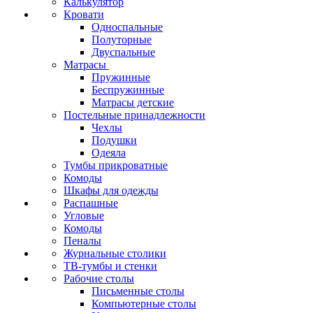
Калькулятор
Кровати
Односпальные
Полуторные
Двуспальные
Матрасы
Пружинные
Беспружинные
Матрасы детские
Постельные принадлежности
Чехлы
Подушки
Одеяла
Тумбы прикроватные
Комоды
Шкафы для одежды
Распашные
Угловые
Комоды
Пеналы
Журнальные столики
ТВ‑тумбы и стенки
Рабочие столы
Письменные столы
Компьютерные столы