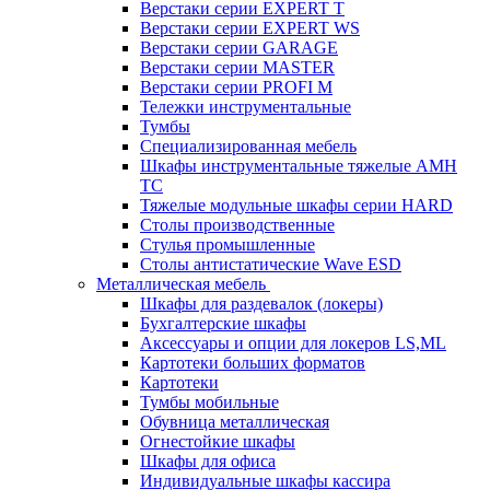
Верстаки серии EXPERT T
Верстаки серии EXPERT WS
Верстаки серии GARAGE
Верстаки серии MASTER
Верстаки серии PROFI M
Тележки инструментальные
Тумбы
Cпециализированная мебель
Шкафы инструментальные тяжелые AMH
TC
Тяжелые модульные шкафы серии HARD
Столы производственные
Стулья промышленные
Столы антистатические Wave ESD
Металлическая мебель
Шкафы для раздевалок (локеры)
Бухгалтерские шкафы
Аксессуары и опции для локеров LS,ML
Картотеки больших форматов
Картотеки
Тумбы мобильные
Обувница металлическая
Огнестойкие шкафы
Шкафы для офиса
Индивидуальные шкафы кассира