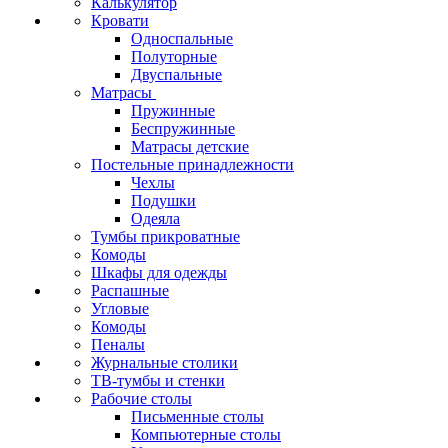
Калькулятор
Кровати
Односпальные
Полуторные
Двуспальные
Матрасы
Пружинные
Беспружинные
Матрасы детские
Постельные принадлежности
Чехлы
Подушки
Одеяла
Тумбы прикроватные
Комоды
Шкафы для одежды
Распашные
Угловые
Комоды
Пеналы
Журнальные столики
ТВ‑тумбы и стенки
Рабочие столы
Письменные столы
Компьютерные столы