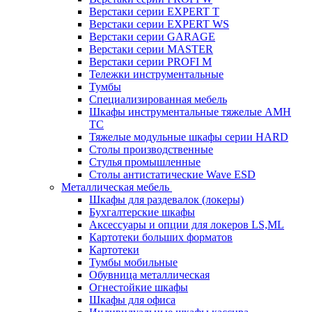
Верстаки серии EXPERT T
Верстаки серии EXPERT WS
Верстаки серии GARAGE
Верстаки серии MASTER
Верстаки серии PROFI M
Тележки инструментальные
Тумбы
Cпециализированная мебель
Шкафы инструментальные тяжелые AMH
TC
Тяжелые модульные шкафы серии HARD
Столы производственные
Стулья промышленные
Столы антистатические Wave ESD
Металлическая мебель
Шкафы для раздевалок (локеры)
Бухгалтерские шкафы
Аксессуары и опции для локеров LS,ML
Картотеки больших форматов
Картотеки
Тумбы мобильные
Обувница металлическая
Огнестойкие шкафы
Шкафы для офиса