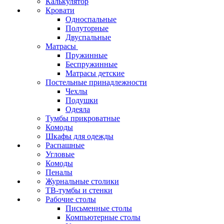
Калькулятор
Кровати
Односпальные
Полуторные
Двуспальные
Матрасы
Пружинные
Беспружинные
Матрасы детские
Постельные принадлежности
Чехлы
Подушки
Одеяла
Тумбы прикроватные
Комоды
Шкафы для одежды
Распашные
Угловые
Комоды
Пеналы
Журнальные столики
ТВ‑тумбы и стенки
Рабочие столы
Письменные столы
Компьютерные столы