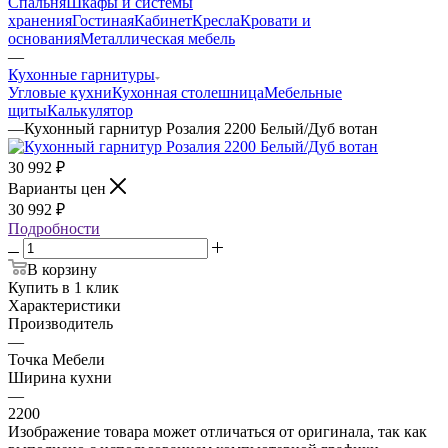
Спальня
Шкафы и системы
хранения
Гостиная
Кабинет
Кресла
Кровати и
основания
Металлическая мебель
—
Кухонные гарнитуры
Угловые кухни
Кухонная столешница
Мебельные
щиты
Калькулятор
—
Кухонный гарнитур Розалия 2200 Белый/Дуб вотан
30 992
₽
Варианты цен
30 992
₽
Подробности
В корзину
Купить в 1 клик
Характеристики
Производитель
—
Точка Мебели
Ширина кухни
—
2200
Изображение товара может отличаться от оригинала, так как