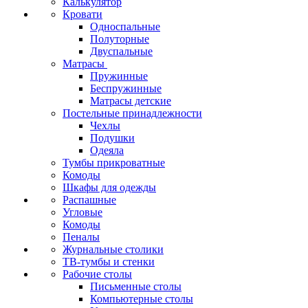
Калькулятор
Кровати
Односпальные
Полуторные
Двуспальные
Матрасы
Пружинные
Беспружинные
Матрасы детские
Постельные принадлежности
Чехлы
Подушки
Одеяла
Тумбы прикроватные
Комоды
Шкафы для одежды
Распашные
Угловые
Комоды
Пеналы
Журнальные столики
ТВ‑тумбы и стенки
Рабочие столы
Письменные столы
Компьютерные столы