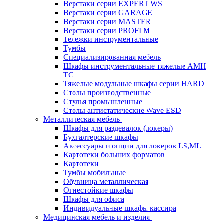
Верстаки серии EXPERT WS
Верстаки серии GARAGE
Верстаки серии MASTER
Верстаки серии PROFI M
Тележки инструментальные
Тумбы
Cпециализированная мебель
Шкафы инструментальные тяжелые AMH
TC
Тяжелые модульные шкафы серии HARD
Столы производственные
Стулья промышленные
Столы антистатические Wave ESD
Металлическая мебель
Шкафы для раздевалок (локеры)
Бухгалтерские шкафы
Аксессуары и опции для локеров LS,ML
Картотеки больших форматов
Картотеки
Тумбы мобильные
Обувница металлическая
Огнестойкие шкафы
Шкафы для офиса
Индивидуальные шкафы кассира
Медицинская мебель и изделия