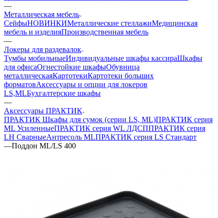
—
Металлическая мебель
Сейфы
НОВИНКИ
Металлические стеллажи
Медицинская
мебель и изделия
Производственная мебель
—
Локеры для раздевалок
Тумбы мобильные
Индивидуальные шкафы кассира
Шкафы
для офиса
Огнестойкие шкафы
Обувница
металлическая
Картотеки
Картотеки больших
форматов
Аксессуары и опции для локеров
LS,ML
Бухгалтерские шкафы
—
Аксессуары ПРАКТИК
ПРАКТИК Шкафы для сумок (серии LS, ML)
ПРАКТИК серия
ML Усиленные
ПРАКТИК серия WL ЛДСП
ПРАКТИК серия
LH Сварные
Антресоль ML
ПРАКТИК cерия LS Стандарт
—
Поддон ML/LS 400