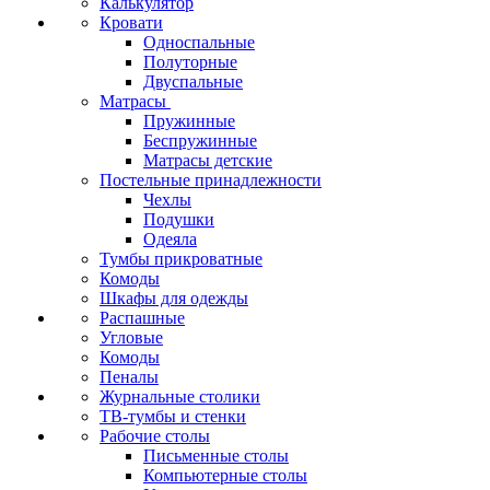
Калькулятор
Кровати
Односпальные
Полуторные
Двуспальные
Матрасы
Пружинные
Беспружинные
Матрасы детские
Постельные принадлежности
Чехлы
Подушки
Одеяла
Тумбы прикроватные
Комоды
Шкафы для одежды
Распашные
Угловые
Комоды
Пеналы
Журнальные столики
ТВ‑тумбы и стенки
Рабочие столы
Письменные столы
Компьютерные столы