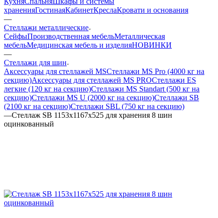
Кухня
Спальня
Шкафы и системы
хранения
Гостиная
Кабинет
Кресла
Кровати и основания
—
Стеллажи металлические
Сейфы
Производственная мебель
Металлическая
мебель
Медицинская мебель и изделия
НОВИНКИ
—
Стеллажи для шин
Аксессуары для стеллажей MS
Стеллажи MS Pro (4000 кг на
секцию)
Аксессуары для стеллажей MS PRO
Стеллажи ES
легкие (120 кг на секцию)
Стеллажи MS Standart (500 кг на
секцию)
Стеллажи MS U (2000 кг на секцию)
Стеллажи SB
(2100 кг на секцию)
Стеллажи SBL (750 кг на секцию)
—
Стеллаж SB 1153х1167х525 для хранения 8 шин
оцинкованный