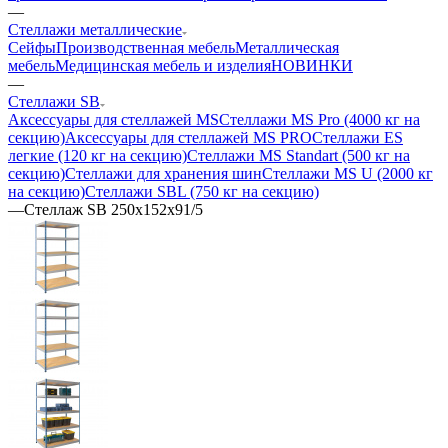
—
Стеллажи металлические
Сейфы
Производственная мебель
Металлическая
мебель
Медицинская мебель и изделия
НОВИНКИ
—
Стеллажи SB
Аксессуары для стеллажей MS
Стеллажи MS Pro (4000 кг на
секцию)
Аксессуары для стеллажей MS PRO
Стеллажи ES
легкие (120 кг на секцию)
Стеллажи MS Standart (500 кг на
секцию)
Стеллажи для хранения шин
Стеллажи MS U (2000 кг
на секцию)
Стеллажи SBL (750 кг на секцию)
—
Стеллаж SB 250x152x91/5