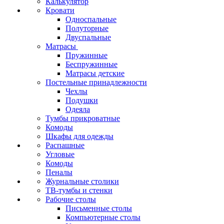
Калькулятор
Кровати
Односпальные
Полуторные
Двуспальные
Матрасы
Пружинные
Беспружинные
Матрасы детские
Постельные принадлежности
Чехлы
Подушки
Одеяла
Тумбы прикроватные
Комоды
Шкафы для одежды
Распашные
Угловые
Комоды
Пеналы
Журнальные столики
ТВ‑тумбы и стенки
Рабочие столы
Письменные столы
Компьютерные столы