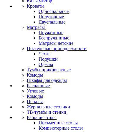
Калькулятор
Кровати
Односпальные
Полуторные
Двуспальные
Матрасы
Пружинные
Беспружинные
Матрасы детские
Постельные принадлежности
Чехлы
Подушки
Одеяла
Тумбы прикроватные
Комоды
Шкафы для одежды
Распашные
Угловые
Комоды
Пеналы
Журнальные столики
ТВ‑тумбы и стенки
Рабочие столы
Письменные столы
Компьютерные столы