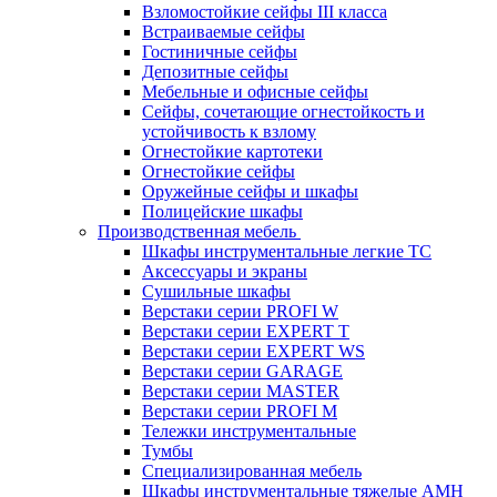
Взломостойкие сейфы III класса
Встраиваемые сейфы
Гостиничные сейфы
Депозитные сейфы
Мебельные и офисные сейфы
Сейфы, сочетающие огнестойкость и
устойчивость к взлому
Огнестойкие картотеки
Огнестойкие сейфы
Оружейные сейфы и шкафы
Полицейские шкафы
Производственная мебель
Шкафы инструментальные легкие ТС
Аксессуары и экраны
Cушильные шкафы
Верстаки серии PROFI W
Верстаки серии EXPERT T
Верстаки серии EXPERT WS
Верстаки серии GARAGE
Верстаки серии MASTER
Верстаки серии PROFI M
Тележки инструментальные
Тумбы
Cпециализированная мебель
Шкафы инструментальные тяжелые AMH