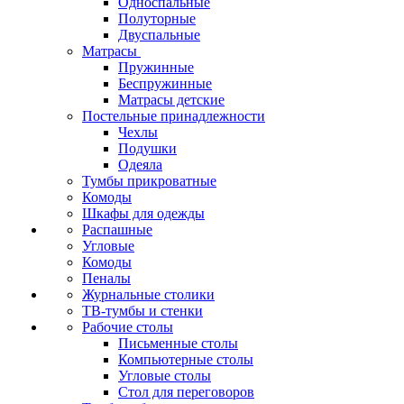
Односпальные
Полуторные
Двуспальные
Матрасы
Пружинные
Беспружинные
Матрасы детские
Постельные принадлежности
Чехлы
Подушки
Одеяла
Тумбы прикроватные
Комоды
Шкафы для одежды
Распашные
Угловые
Комоды
Пеналы
Журнальные столики
ТВ‑тумбы и стенки
Рабочие столы
Письменные столы
Компьютерные столы
Угловые столы
Стол для переговоров