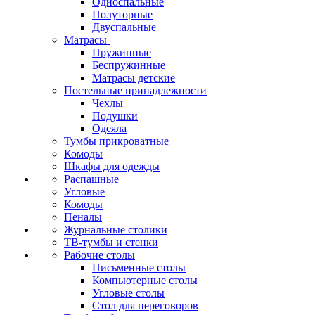
Односпальные
Полуторные
Двуспальные
Матрасы
Пружинные
Беспружинные
Матрасы детские
Постельные принадлежности
Чехлы
Подушки
Одеяла
Тумбы прикроватные
Комоды
Шкафы для одежды
Распашные
Угловые
Комоды
Пеналы
Журнальные столики
ТВ‑тумбы и стенки
Рабочие столы
Письменные столы
Компьютерные столы
Угловые столы
Стол для переговоров