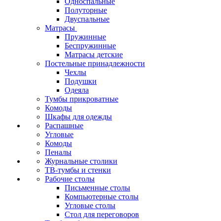
Односпальные
Полуторные
Двуспальные
Матрасы
Пружинные
Беспружинные
Матрасы детские
Постельные принадлежности
Чехлы
Подушки
Одеяла
Тумбы прикроватные
Комоды
Шкафы для одежды
Распашные
Угловые
Комоды
Пеналы
Журнальные столики
ТВ‑тумбы и стенки
Рабочие столы
Письменные столы
Компьютерные столы
Угловые столы
Стол для переговоров