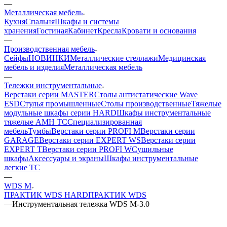
—
Металлическая мебель
Кухня
Спальня
Шкафы и системы
хранения
Гостиная
Кабинет
Кресла
Кровати и основания
—
Производственная мебель
Сейфы
НОВИНКИ
Металлические стеллажи
Медицинская
мебель и изделия
Металлическая мебель
—
Тележки инструментальные
Верстаки серии MASTER
Столы антистатические Wave
ESD
Стулья промышленные
Столы производственные
Тяжелые
модульные шкафы серии HARD
Шкафы инструментальные
тяжелые AMH TC
Cпециализированная
мебель
Тумбы
Верстаки серии PROFI M
Верстаки серии
GARAGE
Верстаки серии EXPERT WS
Верстаки серии
EXPERT T
Верстаки серии PROFI W
Cушильные
шкафы
Аксессуары и экраны
Шкафы инструментальные
легкие ТС
—
WDS M
ПРАКТИК WDS HARD
ПРАКТИК WDS
—
Инструментальная тележка WDS M-3.0