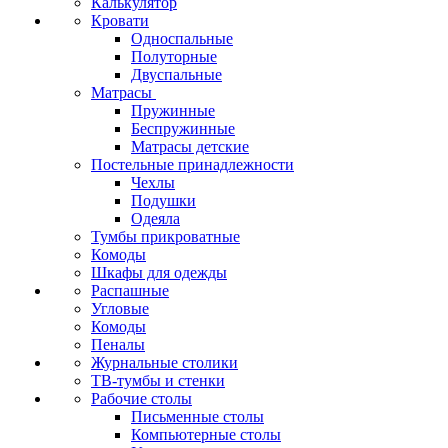
Калькулятор
Кровати
Односпальные
Полуторные
Двуспальные
Матрасы
Пружинные
Беспружинные
Матрасы детские
Постельные принадлежности
Чехлы
Подушки
Одеяла
Тумбы прикроватные
Комоды
Шкафы для одежды
Распашные
Угловые
Комоды
Пеналы
Журнальные столики
ТВ‑тумбы и стенки
Рабочие столы
Письменные столы
Компьютерные столы