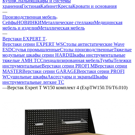
Кухня
Спальня
Шкафы и системы
хранения
Гостиная
Кабинет
Кресла
Кровати и основания
—
Производственная мебель
Сейфы
НОВИНКИ
Металлические стеллажи
Медицинская
мебель и изделия
Металлическая мебель
—
Верстаки EXPERT T
Верстаки серии EXPERT WS
Столы антистатические Wave
ESD
Стулья промышленные
Столы производственные
Тяжелые
модульные шкафы серии HARD
Шкафы инструментальные
тяжелые AMH TC
Cпециализированная мебель
Тумбы
Тележки
инструментальные
Верстаки серии PROFI M
Верстаки серии
MASTER
Верстаки серии GARAGE
Верстаки серии PROFI
W
Cушильные шкафы
Аксессуары и экраны
Шкафы
инструментальные легкие ТС
—
Верстак Expert T W150 комплект 4 (ExpTW150.T6/T6.010)