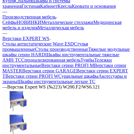
Кухня
Спальня
Шкафы и системы
хранения
Гостиная
Кабинет
Кресла
Кровати и основания
—
Производственная мебель
Сейфы
НОВИНКИ
Металлические стеллажи
Медицинская
мебель и изделия
Металлическая мебель
—
Верстаки EXPERT WS
Столы антистатические Wave ESD
Стулья
промышленные
Столы производственные
Тяжелые модульные
шкафы серии HARD
Шкафы инструментальные тяжелые
AMH TC
Cпециализированная мебель
Тумбы
Тележки
инструментальные
Верстаки серии PROFI M
Верстаки серии
MASTER
Верстаки серии GARAGE
Верстаки серии EXPERT
T
Верстаки серии PROFI W
Cушильные шкафы
Аксессуары и
экраны
Шкафы инструментальные легкие ТС
—
Верстак Expert WS (№223) W200.F2/WS6.121