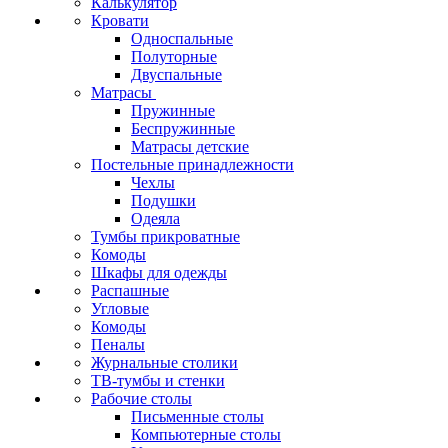
Калькулятор
Кровати
Односпальные
Полуторные
Двуспальные
Матрасы
Пружинные
Беспружинные
Матрасы детские
Постельные принадлежности
Чехлы
Подушки
Одеяла
Тумбы прикроватные
Комоды
Шкафы для одежды
Распашные
Угловые
Комоды
Пеналы
Журнальные столики
ТВ‑тумбы и стенки
Рабочие столы
Письменные столы
Компьютерные столы