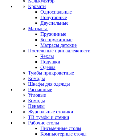
Калькулятор
Кровати
Односпальные
Полуторные
Двуспальные
Матрасы
Пружинные
Беспружинные
Матрасы детские
Постельные принадлежности
Чехлы
Подушки
Одеяла
Тумбы прикроватные
Комоды
Шкафы для одежды
Распашные
Угловые
Комоды
Пеналы
Журнальные столики
ТВ‑тумбы и стенки
Рабочие столы
Письменные столы
Компьютерные столы