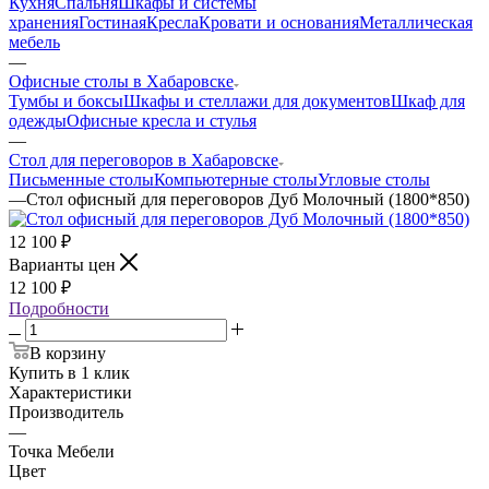
Кухня
Спальня
Шкафы и системы
хранения
Гостиная
Кресла
Кровати и основания
Металлическая
мебель
—
Офисные столы в Хабаровске
Тумбы и боксы
Шкафы и стеллажи для документов
Шкаф для
одежды
Офисные кресла и стулья
—
Стол для переговоров в Хабаровске
Письменные столы
Компьютерные столы
Угловые столы
—
Стол офисный для переговоров Дуб Молочный (1800*850)
12 100
₽
Варианты цен
12 100
₽
Подробности
В корзину
Купить в 1 клик
Характеристики
Производитель
—
Точка Мебели
Цвет