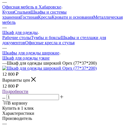
—
Офисная мебель в Хабаровске
Кухня
Спальня
Шкафы и системы
хранения
Гостиная
Кресла
Кровати и основания
Металлическая
мебель
—
Шкаф для одежды
Рабочие столы
Тумбы и боксы
Шкафы и стеллажи для
документов
Офисные кресла и стулья
—
Шкафы для одежды широкие
Шкаф для одежды узкие
—
Шкаф для одежды широкий Орех (77*37*200)
12 800
₽
Варианты цен
12 800
₽
Подробности
В корзину
Купить в 1 клик
Характеристики
Производитель
—