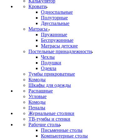
Калькулятор
Кровати
Односпальные
Полуторные
Двуспальные
Матрасы
Пружинные
Беспружинные
Матрасы детские
Постельные принадлежности
Чехлы
Подушки
Одеяла
Тумбы прикроватные
Комоды
Шкафы для одежды
Распашные
Угловые
Комоды
Пеналы
Журнальные столики
ТВ‑тумбы и стенки
Рабочие столы
Письменные столы
Компьютерные столы