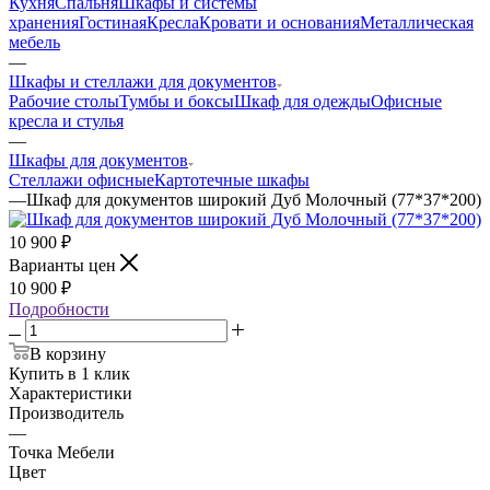
Кухня
Спальня
Шкафы и системы
хранения
Гостиная
Кресла
Кровати и основания
Металлическая
мебель
—
Шкафы и стеллажи для документов
Рабочие столы
Тумбы и боксы
Шкаф для одежды
Офисные
кресла и стулья
—
Шкафы для документов
Стеллажи офисные
Картотечные шкафы
—
Шкаф для документов широкий Дуб Молочный (77*37*200)
10 900
₽
Варианты цен
10 900
₽
Подробности
В корзину
Купить в 1 клик
Характеристики
Производитель
—
Точка Мебели
Цвет