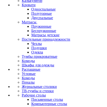
Калькулятор
Кровати
Односпальные
Полуторные
Двуспальные
Матрасы
Пружинные
Беспружинные
Матрасы детские
Постельные принадлежности
Чехлы
Подушки
Одеяла
Тумбы прикроватные
Комоды
Шкафы для одежды
Распашные
Угловые
Комоды
Пеналы
Журнальные столики
ТВ‑тумбы и стенки
Рабочие столы
Письменные столы
Компьютерные столы