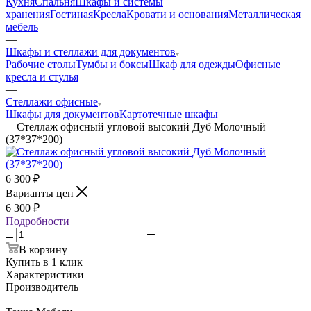
Кухня
Спальня
Шкафы и системы
хранения
Гостиная
Кресла
Кровати и основания
Металлическая
мебель
—
Шкафы и стеллажи для документов
Рабочие столы
Тумбы и боксы
Шкаф для одежды
Офисные
кресла и стулья
—
Стеллажи офисные
Шкафы для документов
Картотечные шкафы
—
Стеллаж офисный угловой высокий Дуб Молочный
(37*37*200)
6 300
₽
Варианты цен
6 300
₽
Подробности
В корзину
Купить в 1 клик
Характеристики
Производитель
—