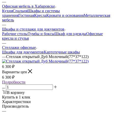
—
Офисная мебель в Хабаровске
Кухня
Спальня
Шкафы и системы
хранения
Гостиная
Кресла
Кровати и основания
Металлическая
мебель
—
Шкафы и стеллажи для документов
Рабочие столы
Тумбы и боксы
Шкаф для одежды
Офисные
кресла и стулья
—
Стеллажи офисные
Шкафы для документов
Картотечные шкафы
—
Стеллаж открытый Дуб Молочный(77*37*122)
6 300
₽
Варианты цен
6 300
₽
Подробности
В корзину
Купить в 1 клик
Характеристики
Производитель
—