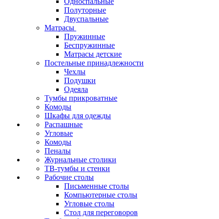
Односпальные
Полуторные
Двуспальные
Матрасы
Пружинные
Беспружинные
Матрасы детские
Постельные принадлежности
Чехлы
Подушки
Одеяла
Тумбы прикроватные
Комоды
Шкафы для одежды
Распашные
Угловые
Комоды
Пеналы
Журнальные столики
ТВ‑тумбы и стенки
Рабочие столы
Письменные столы
Компьютерные столы
Угловые столы
Стол для переговоров