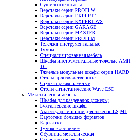
Cушильные шкафы
Верстаки серии PROFI W
Верстаки серии EXPERT T
Верстаки серии EXPERT WS
Верстаки серии GARAGE
Верстаки серии MASTER
Верстаки серии PROFI M
Тележки инструментальные
Тумбы
Cпециализированная мебель
Шкафы инструментальные тяжелые AMH
TC
Тяжелые модульные шкафы серии HARD
Столы производственные
Стулья промышленные
Столы антистатические Wave ESD
Металлическая мебель
Шкафы для раздевалок (локеры)
Бухгалтерские шкафы
Аксессуары и опции для локеров LS,ML
Картотеки больших форматов
Картотеки
Тумбы мобильные
Обувница металлическая
Огнестойкие шкафы