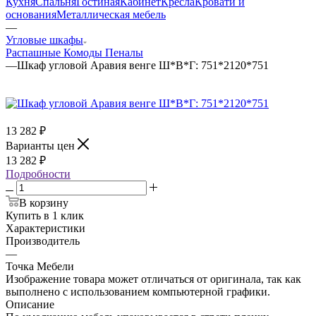
Кухня
Спальня
Гостиная
Кабинет
Кресла
Кровати и
основания
Металлическая мебель
—
Угловые шкафы
Распашные
Комоды
Пеналы
—
Шкаф угловой Аравия венге Ш*В*Г: 751*2120*751
13 282
₽
Варианты цен
13 282
₽
Подробности
В корзину
Купить в 1 клик
Характеристики
Производитель
—
Точка Мебели
Изображение товара может отличаться от оригинала, так как
выполнено с использованием компьютерной графики.
Описание