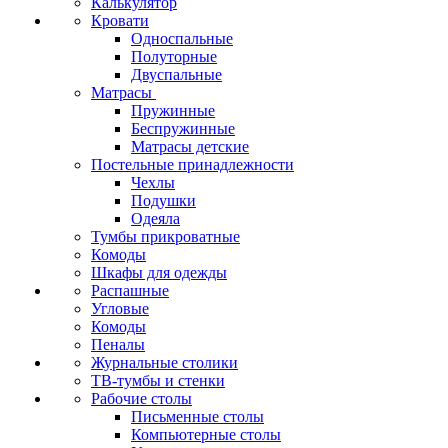
Калькулятор
Кровати
Односпальные
Полуторные
Двуспальные
Матрасы
Пружинные
Беспружинные
Матрасы детские
Постельные принадлежности
Чехлы
Подушки
Одеяла
Тумбы прикроватные
Комоды
Шкафы для одежды
Распашные
Угловые
Комоды
Пеналы
Журнальные столики
ТВ‑тумбы и стенки
Рабочие столы
Письменные столы
Компьютерные столы