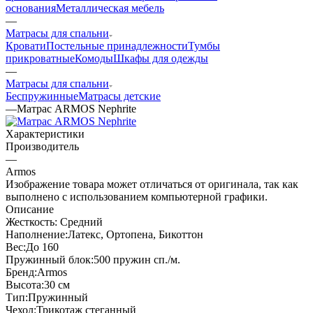
основания
Металлическая мебель
—
Матрасы для спальни
Кровати
Постельные принадлежности
Тумбы
прикроватные
Комоды
Шкафы для одежды
—
Матрасы для спальни
Беспружинные
Матрасы детские
—
Матрас ARMOS Nephrite
Характеристики
Производитель
—
Armos
Изображение товара может отличаться от оригинала, так как
выполнено с использованием компьютерной графики.
Описание
Жесткость: Средний
Наполнение:Латекс, Ортопена, Бикоттон
Вес:До 160
Пружинный блок:500 пружин сп./м.
Бренд:Armos
Высота:30 см
Тип:Пружинный
Чехол:Трикотаж стеганный