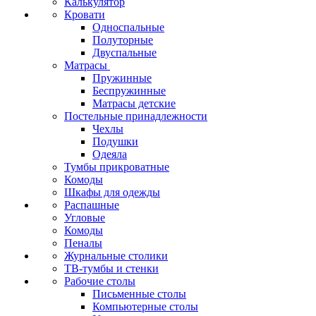
Калькулятор
Кровати
Односпальные
Полуторные
Двуспальные
Матрасы
Пружинные
Беспружинные
Матрасы детские
Постельные принадлежности
Чехлы
Подушки
Одеяла
Тумбы прикроватные
Комоды
Шкафы для одежды
Распашные
Угловые
Комоды
Пеналы
Журнальные столики
ТВ‑тумбы и стенки
Рабочие столы
Письменные столы
Компьютерные столы