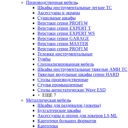
Производственная мебель
Шкафы инструментальные легкие ТС
Аксессуары и экраны
Cушильные шкафы
Верстаки серии PROFI W
Верстаки серии EXPERT T
Верстаки серии EXPERT WS
Верстаки серии GARAGE
Верстаки серии MASTER
Верстаки серии PROFI M
Тележки инструментальные
Тумбы
Cпециализированная мебель
Шкафы инструментальные тяжелые AMH TC
Тяжелые модульные шкафы серии HARD
Столы производственные
Стулья промышленные
Столы антистатические Wave ESD
+ ЕЩЕ 7
Металлическая мебель
Шкафы для раздевалок (локеры)
Бухгалтерские шкафы
Аксессуары и опции для локеров LS,ML
Картотеки больших форматов
Картотеки