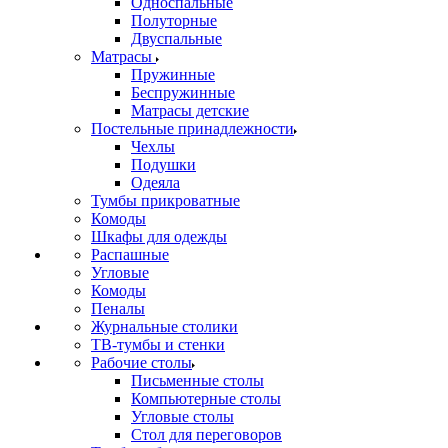
Односпальные
Полуторные
Двуспальные
Матрасы
Пружинные
Беспружинные
Матрасы детские
Постельные принадлежности
Чехлы
Подушки
Одеяла
Тумбы прикроватные
Комоды
Шкафы для одежды
Распашные
Угловые
Комоды
Пеналы
Журнальные столики
ТВ‑тумбы и стенки
Рабочие столы
Письменные столы
Компьютерные столы
Угловые столы
Стол для переговоров