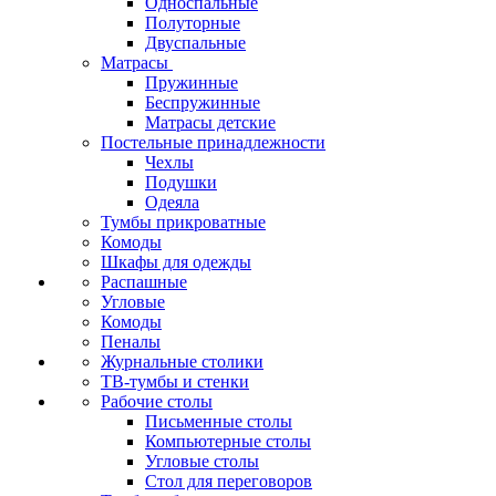
Односпальные
Полуторные
Двуспальные
Матрасы
Пружинные
Беспружинные
Матрасы детские
Постельные принадлежности
Чехлы
Подушки
Одеяла
Тумбы прикроватные
Комоды
Шкафы для одежды
Распашные
Угловые
Комоды
Пеналы
Журнальные столики
ТВ‑тумбы и стенки
Рабочие столы
Письменные столы
Компьютерные столы
Угловые столы
Стол для переговоров