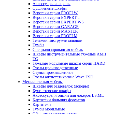
Аксессуары и экраны
Cушильные шкафы
Верстаки серии PROFI W
Верстаки серии EXPERT T
Верстаки серии EXPERT WS
Верстаки серии GARAGE
Верстаки серии MASTER
Верстаки серии PROFI M
Тележки инструментальные
Тумбы
Cпециализированная мебель
Шкафы инструментальные тяжелые AMH
TC
Тяжелые модульные шкафы серии HARD
Столы производственные
Стулья промышленные
Столы антистатические Wave ESD
Металлическая мебель
Шкафы для раздевалок (локеры)
Бухгалтерские шкафы
Аксессуары и опции для локеров LS,ML
Картотеки больших форматов
Картотеки
Тумбы мобильные
Обувница металлическая