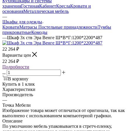
Кухня
Шкафы и системы
хранения
Гостиная
Кабинет
Кресла
Кровати и
основания
Металлическая мебель
—
Шкафы для одежды
Кровати
Матрасы
Постельные принадлежности
Тумбы
прикроватные
Комоды
—
Шкаф 3х ств Эра Венге Ш*В*Г:1200*2200*487
22 264
₽
Варианты цен
22 264
₽
Подробности
В корзину
Купить в 1 клик
Характеристики
Производитель
—
Точка Мебели
Изображение товара может отличаться от оригинала, так как
выполнено с использованием компьютерной графики.
Описание
По умолчанию мебель упаковывается в стретч-пленку,