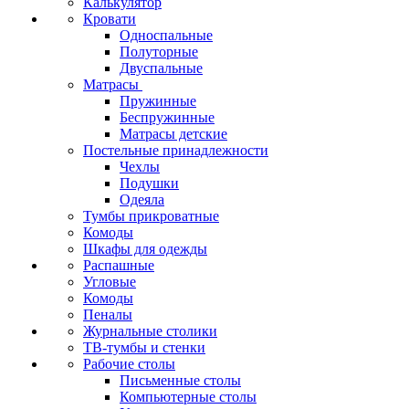
Калькулятор
Кровати
Односпальные
Полуторные
Двуспальные
Матрасы
Пружинные
Беспружинные
Матрасы детские
Постельные принадлежности
Чехлы
Подушки
Одеяла
Тумбы прикроватные
Комоды
Шкафы для одежды
Распашные
Угловые
Комоды
Пеналы
Журнальные столики
ТВ‑тумбы и стенки
Рабочие столы
Письменные столы
Компьютерные столы