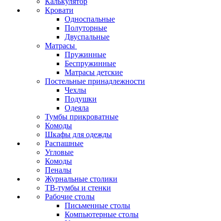
Калькулятор
Кровати
Односпальные
Полуторные
Двуспальные
Матрасы
Пружинные
Беспружинные
Матрасы детские
Постельные принадлежности
Чехлы
Подушки
Одеяла
Тумбы прикроватные
Комоды
Шкафы для одежды
Распашные
Угловые
Комоды
Пеналы
Журнальные столики
ТВ‑тумбы и стенки
Рабочие столы
Письменные столы
Компьютерные столы