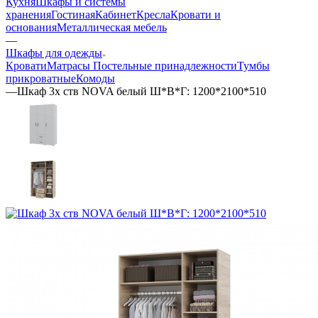
Кухня
Шкафы и системы
хранения
Гостиная
Кабинет
Кресла
Кровати и
основания
Металлическая мебель
—
Шкафы для одежды
Кровати
Матрасы
Постельные принадлежности
Тумбы
прикроватные
Комоды
—
Шкаф 3х ств NOVA белый Ш*В*Г: 1200*2100*510