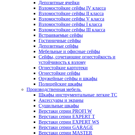
Депозитные ячейки
Взломостойкие сейфы IV класса
Взломостойкие сейфы II класса
Взломостойкие сейфы V класса
Взломостойкие сейфы I класса
Взломостойкие сейфы III класса
Встраиваемые сейфы
Гостиничные сейфы
Депозитные сейфы
Мебельные и офисные сейфы
Сейфы, сочетающие огнестойкость и
устойчивость к взлому
Огнестойкие картотеки
Огнестойкие сейфы
Оружейные сейфы и шкафы
Полицейские шкафы
Производственная мебель
Шкафы инструментальные легкие ТС
Аксессуары и экраны
Cушильные шкафы
Верстаки серии PROFI W
Верстаки серии EXPERT T
Верстаки серии EXPERT WS
Верстаки серии GARAGE
Верстаки серии MASTER