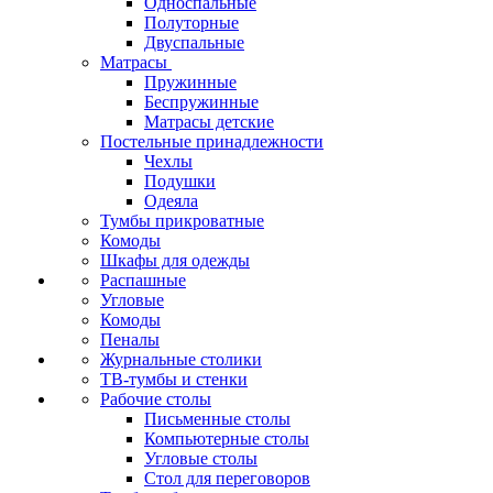
Односпальные
Полуторные
Двуспальные
Матрасы
Пружинные
Беспружинные
Матрасы детские
Постельные принадлежности
Чехлы
Подушки
Одеяла
Тумбы прикроватные
Комоды
Шкафы для одежды
Распашные
Угловые
Комоды
Пеналы
Журнальные столики
ТВ‑тумбы и стенки
Рабочие столы
Письменные столы
Компьютерные столы
Угловые столы
Стол для переговоров