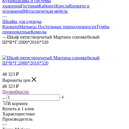
Кухня
Шкафы и системы
хранения
Гостиная
Кабинет
Кресла
Кровати и
основания
Металлическая мебель
—
Шкафы для одежды
Кровати
Матрасы
Постельные принадлежности
Тумбы
прикроватные
Комоды
—
Шкаф пятистворчатый Мартина сонома/белый
Ш*В*Г:2000*2016*520
48 323
₽
Варианты цен
48 323
₽
Подробности
В корзину
Купить в 1 клик
Характеристики
Производитель
—