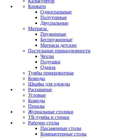
Калькулятор
Кровати
Односпальные
Полуторные
Двуспальные
Матрасы
Пружинные
Беспружинные
Матрасы детские
Постельные принадлежности
Чехлы
Подушки
Одеяла
Тумбы прикроватные
Комоды
Шкафы для одежды
Распашные
Угловые
Комоды
Пеналы
Журнальные столики
ТВ‑тумбы и стенки
Рабочие столы
Письменные столы
Компьютерные столы