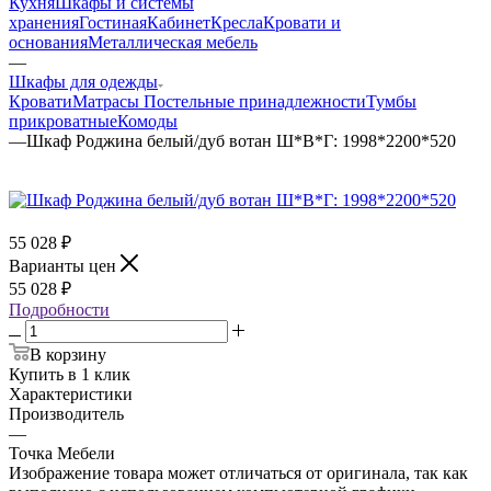
Кухня
Шкафы и системы
хранения
Гостиная
Кабинет
Кресла
Кровати и
основания
Металлическая мебель
—
Шкафы для одежды
Кровати
Матрасы
Постельные принадлежности
Тумбы
прикроватные
Комоды
—
Шкаф Роджина белый/дуб вотан Ш*В*Г: 1998*2200*520
55 028
₽
Варианты цен
55 028
₽
Подробности
В корзину
Купить в 1 клик
Характеристики
Производитель
—
Точка Мебели
Изображение товара может отличаться от оригинала, так как