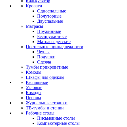
Калькулятор
Кровати
Односпальные
Полуторные
Двуспальные
Матрасы
Пружинные
Беспружинные
Матрасы детские
Постельные принадлежности
Чехлы
Подушки
Одеяла
Тумбы прикроватные
Комоды
Шкафы для одежды
Распашные
Угловые
Комоды
Пеналы
Журнальные столики
ТВ‑тумбы и стенки
Рабочие столы
Письменные столы
Компьютерные столы