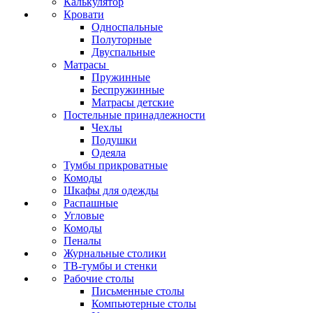
Калькулятор
Кровати
Односпальные
Полуторные
Двуспальные
Матрасы
Пружинные
Беспружинные
Матрасы детские
Постельные принадлежности
Чехлы
Подушки
Одеяла
Тумбы прикроватные
Комоды
Шкафы для одежды
Распашные
Угловые
Комоды
Пеналы
Журнальные столики
ТВ‑тумбы и стенки
Рабочие столы
Письменные столы
Компьютерные столы