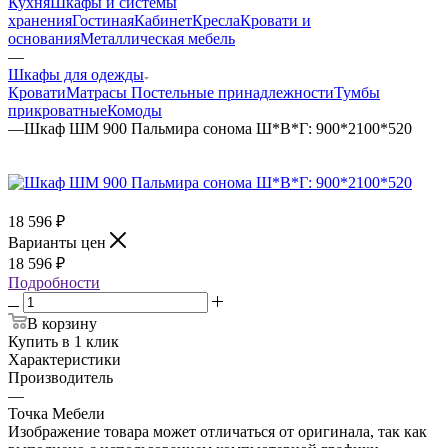
Кухня
Шкафы и системы
хранения
Гостиная
Кабинет
Кресла
Кровати и
основания
Металлическая мебель
—
Шкафы для одежды
Кровати
Матрасы
Постельные принадлежности
Тумбы
прикроватные
Комоды
—
Шкаф ШМ 900 Пальмира сонома Ш*В*Г: 900*2100*520
18 596
₽
Варианты цен
18 596
₽
Подробности
В корзину
Купить в 1 клик
Характеристики
Производитель
—
Точка Мебели
Изображение товара может отличаться от оригинала, так как