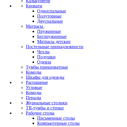
Калькулятор
Кровати
Односпальные
Полуторные
Двуспальные
Матрасы
Пружинные
Беспружинные
Матрасы детские
Постельные принадлежности
Чехлы
Подушки
Одеяла
Тумбы прикроватные
Комоды
Шкафы для одежды
Распашные
Угловые
Комоды
Пеналы
Журнальные столики
ТВ‑тумбы и стенки
Рабочие столы
Письменные столы
Компьютерные столы