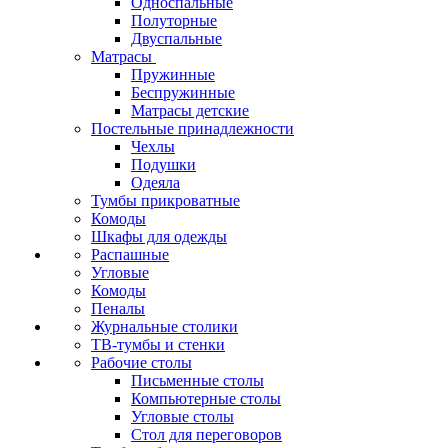
Односпальные
Полуторные
Двуспальные
Матрасы
Пружинные
Беспружинные
Матрасы детские
Постельные принадлежности
Чехлы
Подушки
Одеяла
Тумбы прикроватные
Комоды
Шкафы для одежды
Распашные
Угловые
Комоды
Пеналы
Журнальные столики
ТВ‑тумбы и стенки
Рабочие столы
Письменные столы
Компьютерные столы
Угловые столы
Стол для переговоров