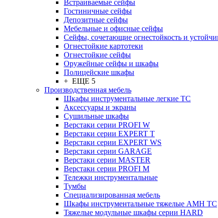
Встраиваемые сейфы
Гостиничные сейфы
Депозитные сейфы
Мебельные и офисные сейфы
Сейфы, сочетающие огнестойкость и устойчи
Огнестойкие картотеки
Огнестойкие сейфы
Оружейные сейфы и шкафы
Полицейские шкафы
+ ЕЩЕ 5
Производственная мебель
Шкафы инструментальные легкие ТС
Аксессуары и экраны
Cушильные шкафы
Верстаки серии PROFI W
Верстаки серии EXPERT T
Верстаки серии EXPERT WS
Верстаки серии GARAGE
Верстаки серии MASTER
Верстаки серии PROFI M
Тележки инструментальные
Тумбы
Cпециализированная мебель
Шкафы инструментальные тяжелые AMH TC
Тяжелые модульные шкафы серии HARD