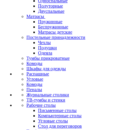
Односпальные
Полуторные
Двуспальные
Матрасы
Пружинные
Беспружинные
Матрасы детские
Постельные принадлежности
Чехлы
Подушки
Одеяла
Тумбы прикроватные
Комоды
Шкафы для одежды
Распашные
Угловые
Комоды
Пеналы
Журнальные столики
ТВ‑тумбы и стенки
Рабочие столы
Письменные столы
Компьютерные столы
Угловые столы
Стол для переговоров