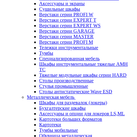
Аксессуары и экраны
Cушильные шкафы
Верстаки серии PROFI W
Верстаки серии EXPERT T
Верстаки серии EXPERT WS
Верстаки серии GARAGE
Верстаки серии MASTER
Верстаки серии PROFI M
Тележки инструментальные
Тумбы
Cпециализированная мебель
Шкафы инструментальные тяжелые AMH
TC
Тяжелые модульные шкафы серии HARD
Столы производственные
Стулья промышленные
Столы антистатические Wave ESD
Металлическая мебель
Шкафы для раздевалок (локеры)
Бухгалтерские шкафы
Аксессуары и опции для локеров LS,ML
Картотеки больших форматов
Картотеки
Тумбы мобильные
Обувница металлическая