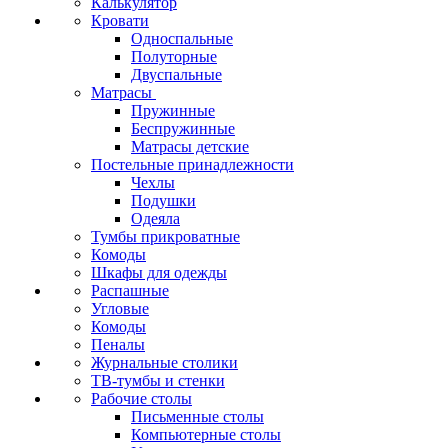
Калькулятор
Кровати
Односпальные
Полуторные
Двуспальные
Матрасы
Пружинные
Беспружинные
Матрасы детские
Постельные принадлежности
Чехлы
Подушки
Одеяла
Тумбы прикроватные
Комоды
Шкафы для одежды
Распашные
Угловые
Комоды
Пеналы
Журнальные столики
ТВ‑тумбы и стенки
Рабочие столы
Письменные столы
Компьютерные столы