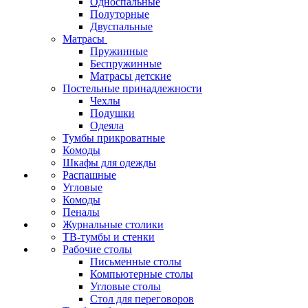
Односпальные
Полуторные
Двуспальные
Матрасы
Пружинные
Беспружинные
Матрасы детские
Постельные принадлежности
Чехлы
Подушки
Одеяла
Тумбы прикроватные
Комоды
Шкафы для одежды
Распашные
Угловые
Комоды
Пеналы
Журнальные столики
ТВ‑тумбы и стенки
Рабочие столы
Письменные столы
Компьютерные столы
Угловые столы
Стол для переговоров