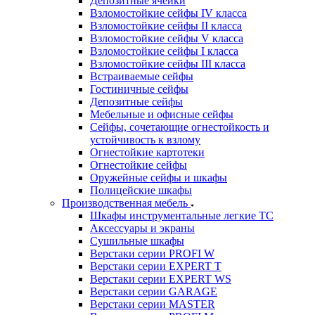
Депозитные ячейки
Взломостойкие сейфы IV класса
Взломостойкие сейфы II класса
Взломостойкие сейфы V класса
Взломостойкие сейфы I класса
Взломостойкие сейфы III класса
Встраиваемые сейфы
Гостиничные сейфы
Депозитные сейфы
Мебельные и офисные сейфы
Сейфы, сочетающие огнестойкость и
устойчивость к взлому
Огнестойкие картотеки
Огнестойкие сейфы
Оружейные сейфы и шкафы
Полицейские шкафы
Производственная мебель
Шкафы инструментальные легкие ТС
Аксессуары и экраны
Cушильные шкафы
Верстаки серии PROFI W
Верстаки серии EXPERT T
Верстаки серии EXPERT WS
Верстаки серии GARAGE
Верстаки серии MASTER