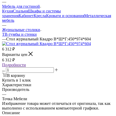
—
Мебель для гостиной
Кухня
Спальня
Шкафы и системы
хранения
Кабинет
Кресла
Кровати и основания
Металлическая
мебель
—
Журнальные столики
ТВ‑тумбы и стенки
—
Стол журнальный Квадро В*Ш*Г:450*974*604
6 312
₽
Варианты цен
6 312
₽
Подробности
В корзину
Купить в 1 клик
Характеристики
Производитель
—
Точка Мебели
Изображение товара может отличаться от оригинала, так как
выполнено с использованием компьютерной графики.
Описание