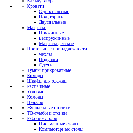
Калькулятор
Кровати
Односпальные
Полуторные
Двуспальные
Матрасы
Пружинные
Беспружинные
Матрасы детские
Постельные принадлежности
Чехлы
Подушки
Одеяла
Тумбы прикроватные
Комоды
Шкафы для одежды
Распашные
Угловые
Комоды
Пеналы
Журнальные столики
ТВ‑тумбы и стенки
Рабочие столы
Письменные столы
Компьютерные столы