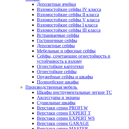
Депозитные ячейки
Взломостойкие сейфы IV класса
Взломостойкие сейфы II класса
Взломостойкие сейфы V класса
Взломостойкие сейфы I класса
Взломостойкие сейфы III класса
Встраиваемые сейфы
Гостиничные сейфы
Депозитные сейфы
Мебельные и офисные сейфы
Сейфы, сочетающие огнестойкость и
устойчивость к взлому
Огнестойкие картотеки
Огнестойкие сейфы
Оружейные сейфы и шкафы
Полицейские шкафы
Производственная мебель
Шкафы инструментальные легкие ТС
Аксессуары и экраны
Cушильные шкафы
Верстаки серии PROFI W
Верстаки серии EXPERT T
Верстаки серии EXPERT WS
Верстаки серии GARAGE
Верстаки серии MASTER