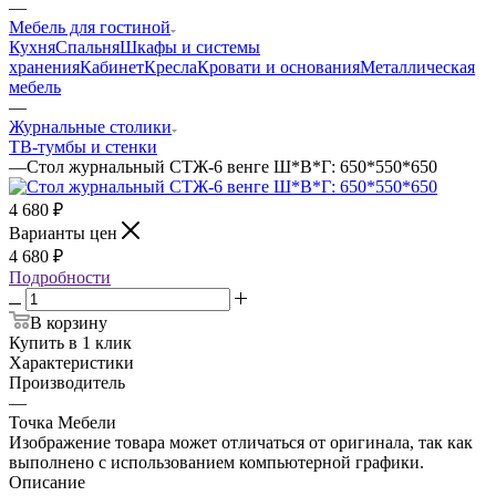
—
Мебель для гостиной
Кухня
Спальня
Шкафы и системы
хранения
Кабинет
Кресла
Кровати и основания
Металлическая
мебель
—
Журнальные столики
ТВ‑тумбы и стенки
—
Стол журнальный СТЖ-6 венге Ш*В*Г: 650*550*650
4 680
₽
Варианты цен
4 680
₽
Подробности
В корзину
Купить в 1 клик
Характеристики
Производитель
—
Точка Мебели
Изображение товара может отличаться от оригинала, так как
выполнено с использованием компьютерной графики.
Описание