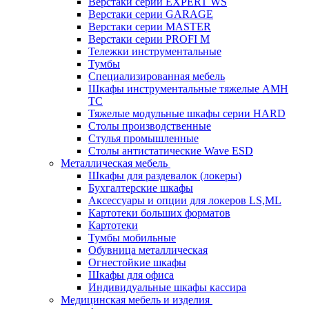
Верстаки серии EXPERT WS
Верстаки серии GARAGE
Верстаки серии MASTER
Верстаки серии PROFI M
Тележки инструментальные
Тумбы
Cпециализированная мебель
Шкафы инструментальные тяжелые AMH
TC
Тяжелые модульные шкафы серии HARD
Столы производственные
Стулья промышленные
Столы антистатические Wave ESD
Металлическая мебель
Шкафы для раздевалок (локеры)
Бухгалтерские шкафы
Аксессуары и опции для локеров LS,ML
Картотеки больших форматов
Картотеки
Тумбы мобильные
Обувница металлическая
Огнестойкие шкафы
Шкафы для офиса
Индивидуальные шкафы кассира
Медицинская мебель и изделия