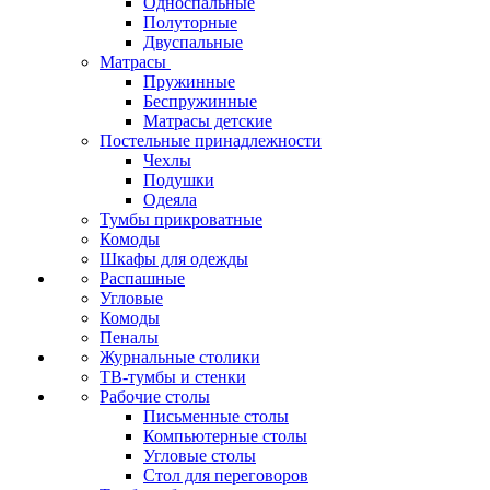
Односпальные
Полуторные
Двуспальные
Матрасы
Пружинные
Беспружинные
Матрасы детские
Постельные принадлежности
Чехлы
Подушки
Одеяла
Тумбы прикроватные
Комоды
Шкафы для одежды
Распашные
Угловые
Комоды
Пеналы
Журнальные столики
ТВ‑тумбы и стенки
Рабочие столы
Письменные столы
Компьютерные столы
Угловые столы
Стол для переговоров