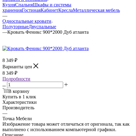
Кухня
Спальня
Шкафы и системы
хранения
Гостиная
Кабинет
Кресла
Металлическая мебель
—
Односпальные кровати
Полуторные
Двуспальные
—
Кровать Феникс 900*2000 Дуб атланта
8 349
₽
Варианты цен
8 349
₽
Подробности
В корзину
Купить в 1 клик
Характеристики
Производитель
—
Точка Мебели
Изображение товара может отличаться от оригинала, так как
выполнено с использованием компьютерной графики.
Описание