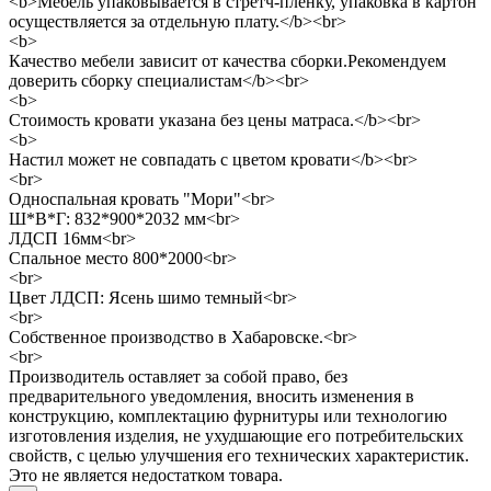
<b>Мебель упаковывается в стретч-пленку, упаковка в картон
осуществляется за отдельную плату.</b><br>
<b>
Качество мебели зависит от качества сборки.Рекомендуем
доверить сборку специалистам</b><br>
<b>
Стоимость кровати указана без цены матраса.</b><br>
<b>
Настил может не совпадать с цветом кровати</b><br>
<br>
Односпальная кровать "Мори"<br>
Ш*В*Г: 832*900*2032 мм<br>
ЛДСП 16мм<br>
Спальное место 800*2000<br>
<br>
Цвет ЛДСП: Ясень шимо темный<br>
<br>
Собственное производство в Хабаровске.<br>
<br>
Производитель оставляет за собой право, без
предварительного уведомления, вносить изменения в
конструкцию, комплектацию фурнитуры или технологию
изготовления изделия, не ухудшающие его потребительских
свойств, с целью улучшения его технических характеристик.
Это не является недостатком товара.