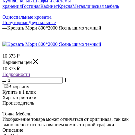
Кухня
Спальня
Шкафы и системы
хранения
Гостиная
Кабинет
Кресла
Металлическая мебель
—
Односпальные кровати
Полуторные
Двуспальные
—
Кровать Мори 800*2000 Ясень шимо темный
10 373
₽
Варианты цен
10 373
₽
Подробности
В корзину
Купить в 1 клик
Характеристики
Производитель
—
Точка Мебели
Изображение товара может отличаться от оригинала, так как
выполнено с использованием компьютерной графики.
Описание