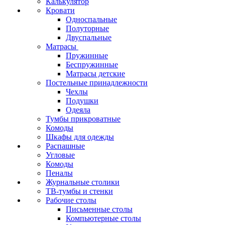
Калькулятор
Кровати
Односпальные
Полуторные
Двуспальные
Матрасы
Пружинные
Беспружинные
Матрасы детские
Постельные принадлежности
Чехлы
Подушки
Одеяла
Тумбы прикроватные
Комоды
Шкафы для одежды
Распашные
Угловые
Комоды
Пеналы
Журнальные столики
ТВ‑тумбы и стенки
Рабочие столы
Письменные столы
Компьютерные столы