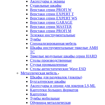
Аксессуары и экраны
Cушильные шкафы
Верстаки серии PROFI W
Верстаки серии EXPERT T
Верстаки серии EXPERT WS
Верстаки серии GARAGE
Верстаки серии MASTER
Верстаки серии PROFI M
Тележки инструментальные
Тумбы
Cпециализированная мебель
Шкафы инструментальные тяжелые AMH
TC
Тяжелые модульные шкафы серии HARD
Столы производственные
Стулья промышленные
Столы антистатические Wave ESD
Металлическая мебель
Шкафы для раздевалок (локеры)
Бухгалтерские шкафы
Аксессуары и опции для локеров LS,ML
Картотеки больших форматов
Картотеки
Тумбы мобильные
Обувница металлическая