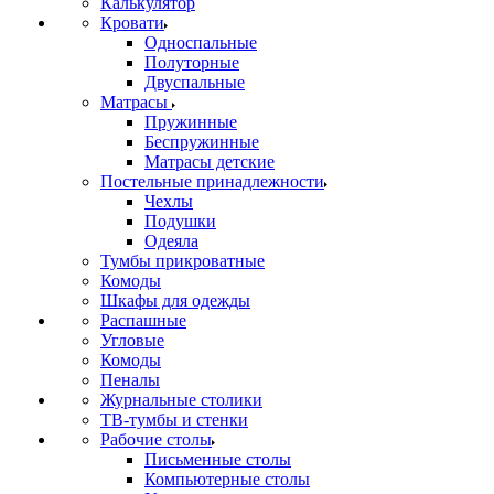
Калькулятор
Кровати
Односпальные
Полуторные
Двуспальные
Матрасы
Пружинные
Беспружинные
Матрасы детские
Постельные принадлежности
Чехлы
Подушки
Одеяла
Тумбы прикроватные
Комоды
Шкафы для одежды
Распашные
Угловые
Комоды
Пеналы
Журнальные столики
ТВ‑тумбы и стенки
Рабочие столы
Письменные столы
Компьютерные столы