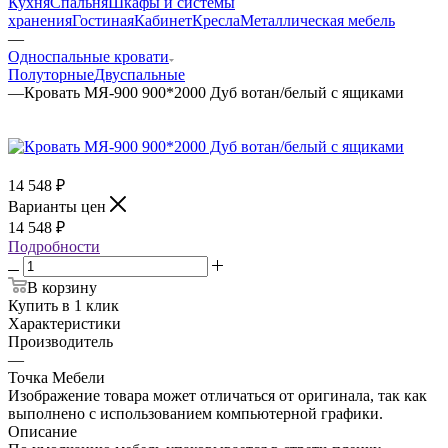
Кухня
Спальня
Шкафы и системы
хранения
Гостиная
Кабинет
Кресла
Металлическая мебель
—
Односпальные кровати
Полуторные
Двуспальные
—
Кровать МЯ-900 900*2000 Дуб вотан/белый с ящиками
14 548
₽
Варианты цен
14 548
₽
Подробности
В корзину
Купить в 1 клик
Характеристики
Производитель
—
Точка Мебели
Изображение товара может отличаться от оригинала, так как
выполнено с использованием компьютерной графики.
Описание