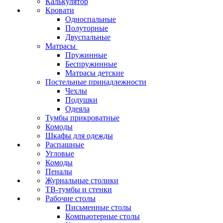
Калькулятор
Кровати
Односпальные
Полуторные
Двуспальные
Матрасы
Пружинные
Беспружинные
Матрасы детские
Постельные принадлежности
Чехлы
Подушки
Одеяла
Тумбы прикроватные
Комоды
Шкафы для одежды
Распашные
Угловые
Комоды
Пеналы
Журнальные столики
ТВ‑тумбы и стенки
Рабочие столы
Письменные столы
Компьютерные столы