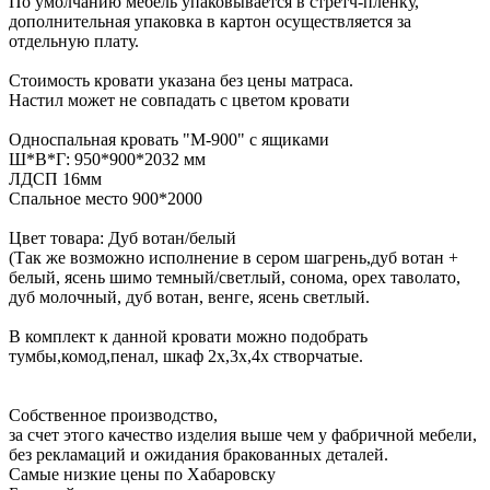
По умолчанию мебель упаковывается в стретч-пленку,
дополнительная упаковка в картон осуществляется за
отдельную плату.
Стоимость кровати указана без цены матраса.
Настил может не совпадать с цветом кровати
Односпальная кровать "М-900" с ящиками
Ш*В*Г: 950*900*2032 мм
ЛДСП 16мм
Спальное место 900*2000
Цвет товара: Дуб вотан/белый
(Так же возможно исполнение в сером шагрень,дуб вотан +
белый, ясень шимо темный/светлый, сонома, орех таволато,
дуб молочный, дуб вотан, венге, ясень светлый.
В комплект к данной кровати можно подобрать
тумбы,комод,пенал, шкаф 2х,3х,4х створчатые.
Собственное производство,
за счет этого качество изделия выше чем у фабричной мебели,
без рекламаций и ожидания бракованных деталей.
Самые низкие цены по Хабаровску