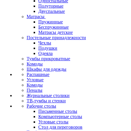
Односпальные
Полуторные
Двуспальные
Матрасы
Пружинные
Беспружинные
Матрасы детские
Постельные принадлежности
Чехлы
Подушки
Одеяла
Тумбы прикроватные
Комоды
Шкафы для одежды
Распашные
Угловые
Комоды
Пеналы
Журнальные столики
ТВ‑тумбы и стенки
Рабочие столы
Письменные столы
Компьютерные столы
Угловые столы
Стол для переговоров