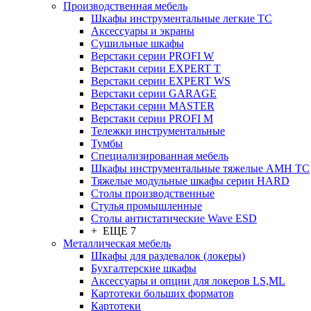
Производственная мебель
Шкафы инструментальные легкие ТС
Аксессуары и экраны
Cушильные шкафы
Верстаки серии PROFI W
Верстаки серии EXPERT T
Верстаки серии EXPERT WS
Верстаки серии GARAGE
Верстаки серии MASTER
Верстаки серии PROFI M
Тележки инструментальные
Тумбы
Cпециализированная мебель
Шкафы инструментальные тяжелые AMH TC
Тяжелые модульные шкафы серии HARD
Столы производственные
Стулья промышленные
Столы антистатические Wave ESD
+ ЕЩЕ 7
Металлическая мебель
Шкафы для раздевалок (локеры)
Бухгалтерские шкафы
Аксессуары и опции для локеров LS,ML
Картотеки больших форматов
Картотеки