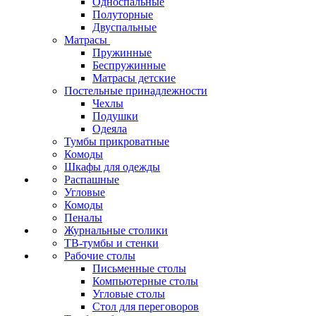
Односпальные
Полуторные
Двуспальные
Матрасы
Пружинные
Беспружинные
Матрасы детские
Постельные принадлежности
Чехлы
Подушки
Одеяла
Тумбы прикроватные
Комоды
Шкафы для одежды
Распашные
Угловые
Комоды
Пеналы
Журнальные столики
ТВ‑тумбы и стенки
Рабочие столы
Письменные столы
Компьютерные столы
Угловые столы
Стол для переговоров