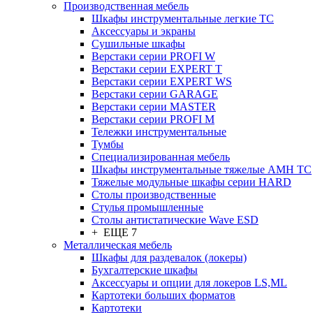
Производственная мебель
Шкафы инструментальные легкие ТС
Аксессуары и экраны
Cушильные шкафы
Верстаки серии PROFI W
Верстаки серии EXPERT T
Верстаки серии EXPERT WS
Верстаки серии GARAGE
Верстаки серии MASTER
Верстаки серии PROFI M
Тележки инструментальные
Тумбы
Cпециализированная мебель
Шкафы инструментальные тяжелые AMH TC
Тяжелые модульные шкафы серии HARD
Столы производственные
Стулья промышленные
Столы антистатические Wave ESD
+ ЕЩЕ 7
Металлическая мебель
Шкафы для раздевалок (локеры)
Бухгалтерские шкафы
Аксессуары и опции для локеров LS,ML
Картотеки больших форматов
Картотеки